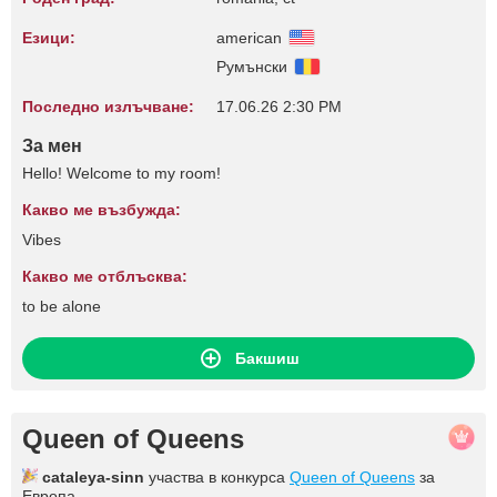
Езици:
american
Румънски
Последно излъчване:
17.06.26 2:30 PM
За мен
Hello! Welcome to my room!
Какво ме възбужда:
Vibes
Какво ме отблъсква:
to be alone
Бакшиш
Queen of Queens
cataleya-sinn
участва в конкурса
Queen of Queens
за
Европа.