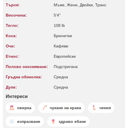
Търся:
Мъже, Жени, Двойки, Транс
Височина:
5'4"
Тегло:
108 lb
Коса:
Брюнетки
Очи:
Кафяви
Етнос:
Европейски
Полово окосмяване:
Подстригана
Гръдна обиколка:
Среднa
Дупе:
Среднa
Интереси
свирка
чукане на крака
чекия
изпразване
здраво ебане