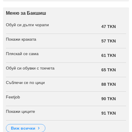
Меню за Бакшиш
Обуй си дълги чорапи
47 TKN
Покажи краката
57 TKN
Пляскай се сама
61 TKN
Обуй си обувки с токчета
65 TKN
Съблечи се по цици
88 TKN
Feetjob
90 TKN
Покажи циците
91 TKN
виж всички